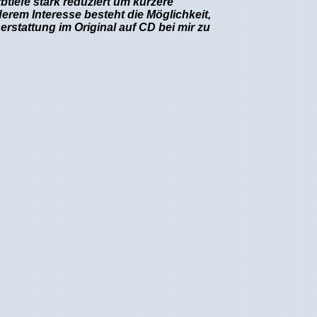
btiefe stark reduziert um kürzere
erem Interesse besteht die Möglichkeit,
rstattung im Original auf CD bei mir zu