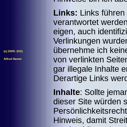
Links:
Links führen 
verantwortet werden.
eigen, auch identifiz
Verlinkungen wurden
übernehme ich keiner
(c) 2005- 2011
von verlinkten Seite
Alfred Hamm
gar illegale Inhalte 
Derartige Links werd
Inhalte
: Sollte jem
dieser Site würden 
Persönlichkeitsrecht
Hinweis, damit Strei